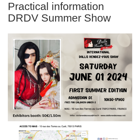
c
Practical information
h
f
DRDV Summer Show
o
r
: